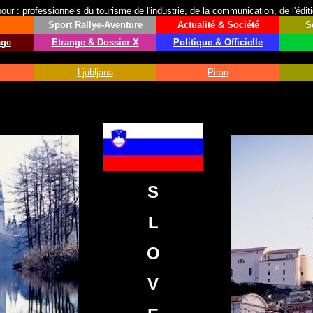
ur : professionnels du tourisme de l'industrie, de la communication, de l'édit
Sport
Rallye-Aventure
Actualité & Société
S
age
Etrange & Dossier X
Politique & Officielle
Ljubljana
Piran
S
L
O
V