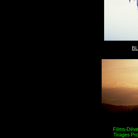
B
Films-Dév
Tirages Pr