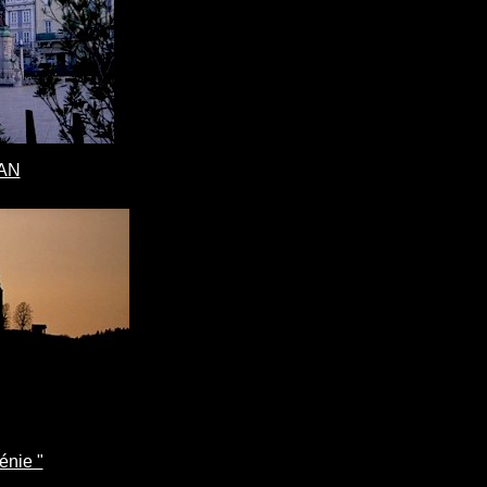
AN
énie "