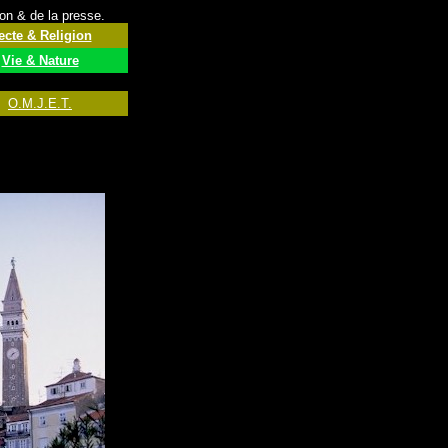
ion & de la presse.
ecte & Religion
Vie & Nature
O.M.J.E.T.