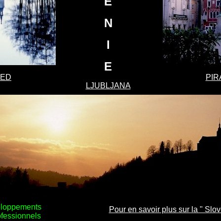
E
N
I
E
LED
PIR
LJUBLJANA
eloppements
Pour en savoir plus sur la " Slov
ofessionnels