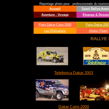
Reportage photo pour : professionnels du tourisme 
Accueil
Sport
Rallye-Aven
Aventure - Voyage
Etrange & Dossie
Paris-Dakar-Cairo-2000
Paris-Dakar-200
Les-Rhônalpins
Abdou-Thiam
RALLYE
Telefonica Dakar 2003
Dakar Cairo 2000