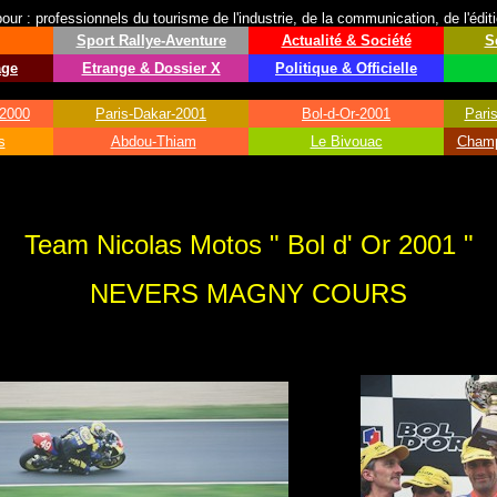
ur : professionnels du tourisme de l'industrie, de la communication, de l'édit
Sport
Rallye-Aventure
Actualité & Société
S
age
Etrange & Dossier X
Politique & Officielle
-2000
Paris-Dakar-2001
Bol-d-Or-2001
Pari
s
Abdou-Thiam
Le Bivouac
Champ
Team Nicolas Motos " Bol d' Or
2001 "
NEVERS MAGNY COURS