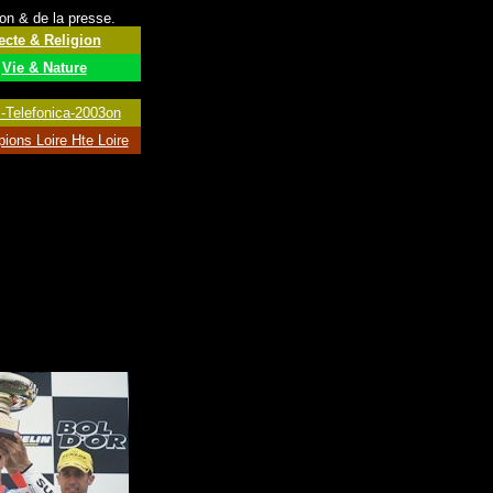
ion & de la presse.
ecte & Religion
Vie & Nature
s-Telefonica-2003
on
ions Loire Hte Loire