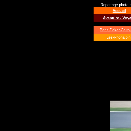
Reportage photo po
Accueil
Aventure - Voy
Paris-Dakar-Cairo
Les-Rhônalpin