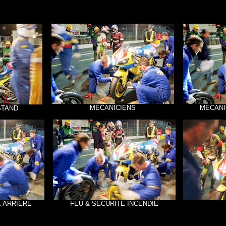
MECANICIENS
MECANI
STAND
 ARRIERE
FEU & SECURITE INCENDIE