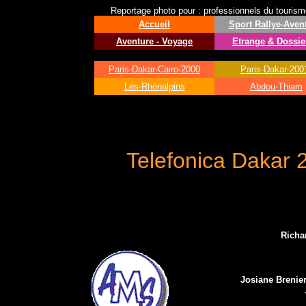
Reportage photo pour : professionnels du tourisme 
Accueil
Sport
Rallye-Aven
Aventure - Voyage
Etrange & Dossie
Paris-Dakar-Cairo-2000
Paris-Dakar-200
Les-Rhônalpins
Abdou-Thiam
Telefonica Dakar 
R
icha
Josiane Brenier