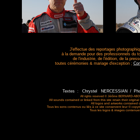
J'effectue des reportages photographi
à la demande pour des professionnels du t
de l'industrie, de l'édition, de la press
toutes cérémonies & mariage d'exception ;
Con
Textes : Chrystel NERCESSIAN / Ph
All rights reserved © Jérôme BERNARD-ABOU 
All sounds contained or linked from this site retain their original
All logos and artworks contained or 
Tous les sons contenus ou liés à ce site conservent leur
©
copyri
Tous les logos & images contenues 