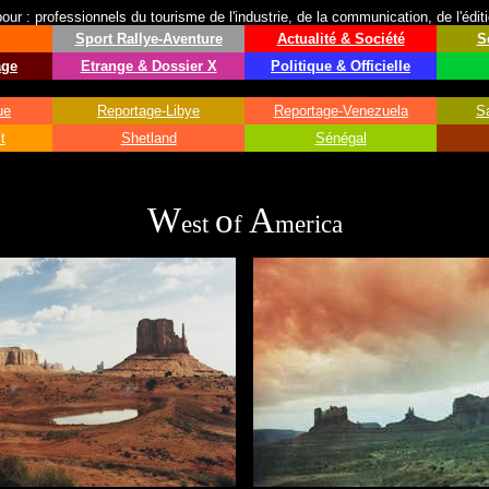
ur : professionnels du tourisme de l'industrie, de la communication, de l'édit
Sport
Rallye-Aventure
Actualité & Société
S
age
Etrange & Dossier X
Politique & Officielle
ue
Reportage-Libye
Reportage-Venezuela
S
t
Shetland
Sénégal
W
o
A
est
f
merica