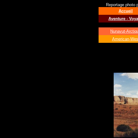
Reportage photo po
Accueil
Aventure - Voy
Nunavut-Arctiq
American-Wes