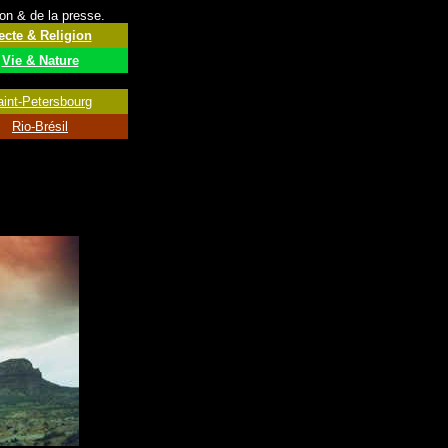
ion & de la presse.
ecte & Religion
Vie & Nature
aint-Petersbourg
Rio-Brésil