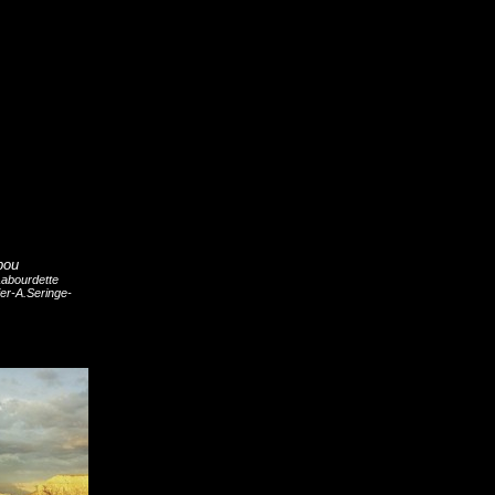
bou
Labourdette
ier-A.Seringe-