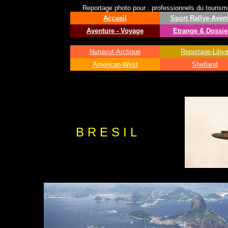
Reportage photo pour : professionnels du tourisme 
Accueil
Sport
Rallye-Aven
Aventure - Voyage
Etrange & Dossie
Nunavut-Arctique
Reportage-Liby
American-West
Shetland
B R E S I L