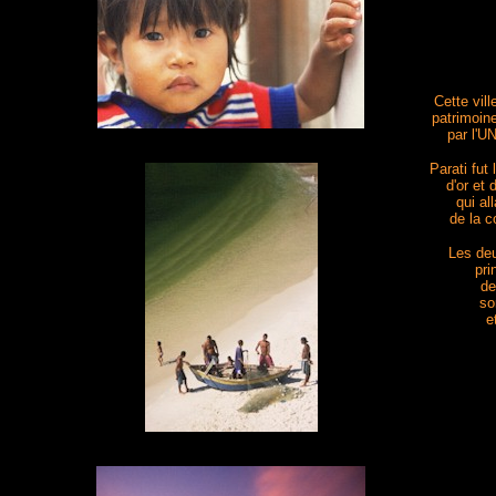
Cette vill
patrimoin
par l'
Parati fut
d'or et 
qui all
de la c
Les deu
pri
de
so
e