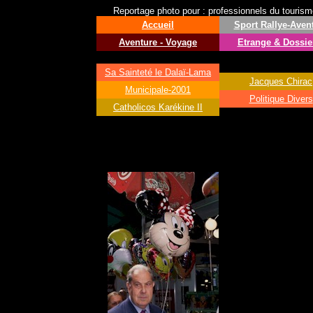
Reportage photo pour : professionnels du tourisme 
Accueil
Sport
Rallye-Aven
Aventure - Voyage
Etrange & Dossie
Sa Sainteté le
Dalaï-Lama
Jacques Chirac
Municipale-2001
Politique Divers
Catholicos Karékine II