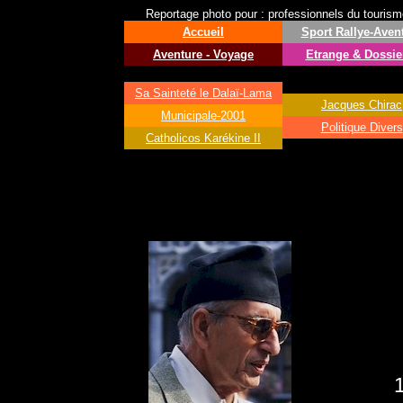
Reportage photo pour : professionnels du tourisme 
Accueil
Sport
Rallye-Aven
Aventure - Voyage
Etrange & Dossie
Sa Sainteté le
Dalaï-Lama
Jacques Chirac
Municipale-2001
Politique Divers
Catholicos Karékine II