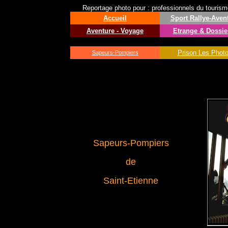
Reportage photo pour : professionnels du tourisme 
Accueil
Sport
Rallye-Aven
Aventure - Voyage
Etrange & Dossie
Prison Les Phot
Sapeurs-Pompiers
Sapeurs-Pompiers
de
Saint-Etienne