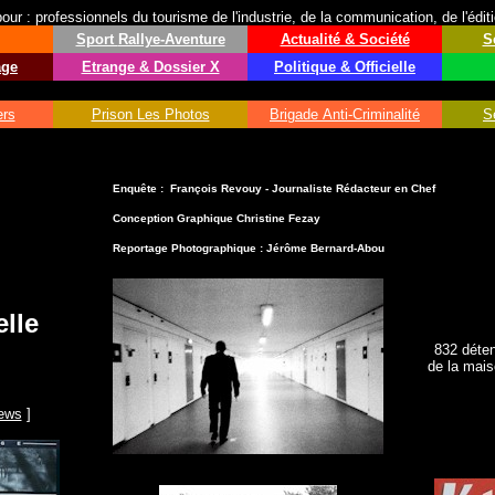
ur : professionnels du tourisme de l'industrie, de la communication, de l'édit
Sport
Rallye-Aventure
Actualité & Société
S
age
Etrange & Dossier X
Politique & Officielle
ers
Prison Les Photos
Brigade Anti-Criminalité
S
E
nquête : François Revouy - Journaliste Rédacteur en Chef
Conception Graphique Christine Fezay
Reportage
Photographique : Jérôme Bernard-Abou
lle
832 déten
u
de la mais
iews
]