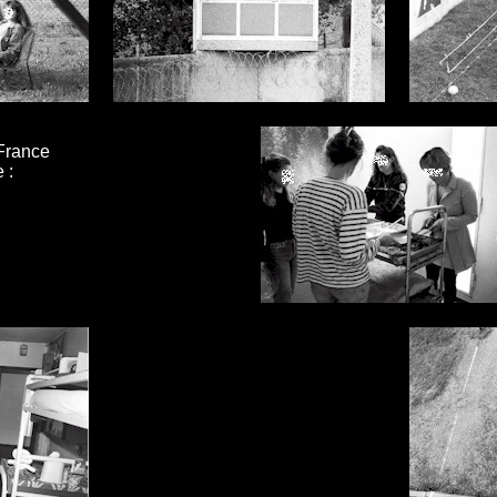
 France
 :