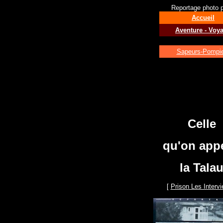
Reportage photo po
Accueil
Aventure - Voy
Sapeurs-Pompi
Celle
qu'on appe
la Tala
[
Prison Les Interv